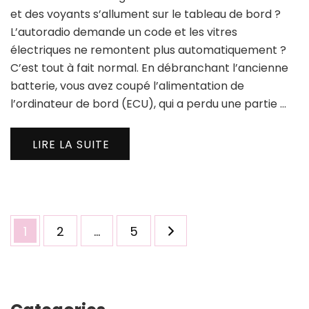
et des voyants s’allument sur le tableau de bord ?
L’autoradio demande un code et les vitres
électriques ne remontent plus automatiquement ?
C’est tout à fait normal. En débranchant l’ancienne
batterie, vous avez coupé l’alimentation de
l’ordinateur de bord (ECU), qui a perdu une partie …
LIRE LA SUITE
Pagination
Page
Page
Page
1
2
…
5
des
publications