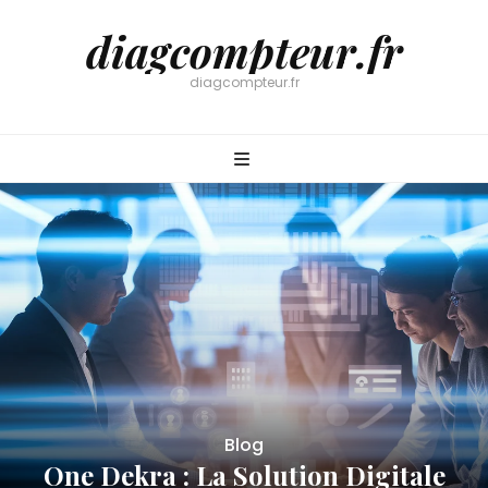
diagcompteur.fr
diagcompteur.fr
Blog
One Dekra : La Solution Digitale